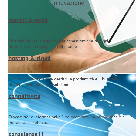
innovazione
domini & email
L’identità della tua azienda e la comunicazione da ogni
dispositivo e in ogni parte del mondo
hosting & cloud
Dai visibilità al tuo sito e gestisci la produttività e il business
della tua azienda anche sul cloud
connettività
Trova tutte le informazioni più velocemente. La conoscenza è a
portata di un solo click
consulenza IT