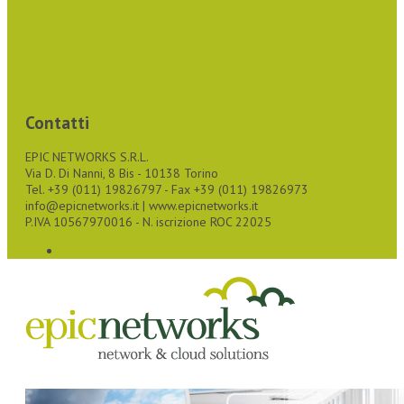
Contatti
EPIC NETWORKS S.R.L.
Via D. Di Nanni, 8 Bis - 10138 Torino
Tel. +39 (011) 19826797 - Fax +39 (011) 19826973
info@epicnetworks.it | www.epicnetworks.it
P.IVA 10567970016 - N. iscrizione ROC 22025