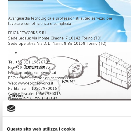
Avanguardia tecnologica e professionisti al tuo servizio per
lavorare con efficienza e semplicità
EPIC NETWORKS S.R.L.
Sede legale: Via Monte Cimone, 7 10142 Torino (TO)
Sede operativa: Via D. Di Nanni, 8 Bis 10138 Torino (TO)
Tel. +39 011 19826797
Fax +39 011 19826973
Email: info@epicnetworks.it
PEC: certificata@pec.epicnetworks.it
Web: www.epicnetworks.it
Partita Iva: IT10567970016
Codice Fiscale: 10567970016
Numero R.E.A.: TO-1144342
Capitale Sociale: € 30.000,00 i.v.
N. iscrizione ROC 22025
Privacy Policy
|
Cookie Policy
© 2026 EPIC NETWORKS S.R.L.. All Rights Reserved.
Questo sito web utilizza i cookie